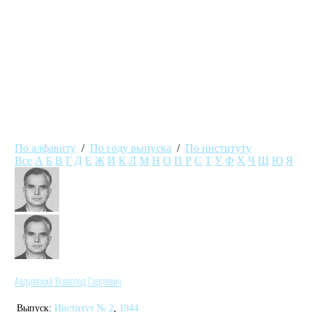
По алфавиту
/
По году выпуска
/
По институту
Все
А
Б
В
Г
Д
Е
Ж
И
К
Л
М
Н
О
П
Р
С
Т
У
Ф
Х
Ч
Ш
Ю
Я
Авдуевский Всеволод Сергеевич
Выпуск:
Институт № 2
,
1944