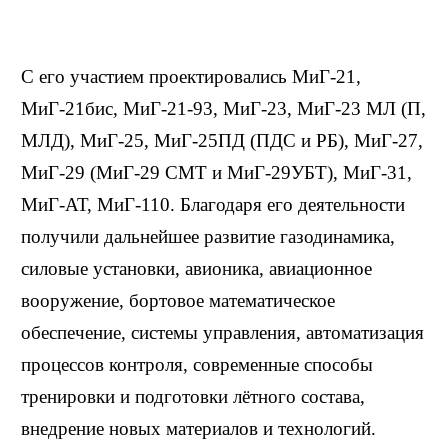
С его участием проектировались
МиГ-21
,
МиГ-21бис
,
МиГ-21-93
,
МиГ-23
,
МиГ-23
МЛ (П,
МЛД),
МиГ-25
,
МиГ-25ПД
(ПДС и РБ),
МиГ-27
,
МиГ-29
(
МиГ-29
СМТ и
МиГ-29УБТ
),
МиГ-31
,
МиГ-АТ
,
МиГ-110
. Благодаря его деятельности
получили дальнейшее развитие газодинамика,
силовые установки, авионика, авиационное
вооружение, бортовое математическое
обеспечение, системы управления, автоматизация
процессов контроля, современные способы
тренировки и подготовки лётного состава,
внедрение новых материалов и технологий.