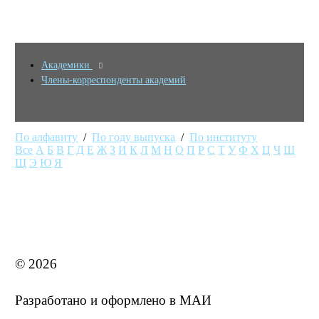
Академики
Члены-корреспонденты академий
По алфавиту
/
По году выпуска
/
По институту
Все
А
Б
В
Г
Д
Е
Ж
З
И
К
Л
М
Н
О
П
Р
С
Т
У
Ф
Х
Ц
Ч
Ш
Щ
Э
Ю
Я
MAI STORE
© 2026
Разработано и оформлено в МАИ