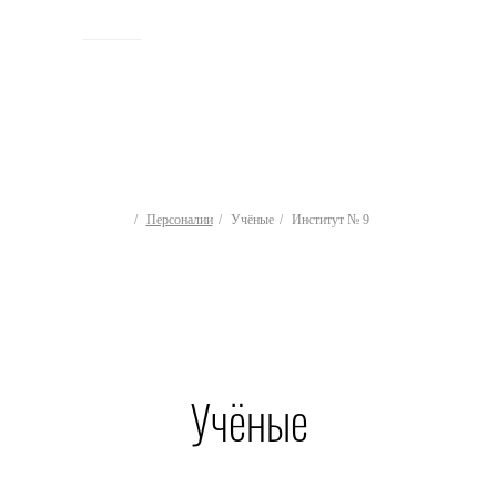
ИСТОРИЯ
Персоналии
Учёные
Институт № 9
Учёные