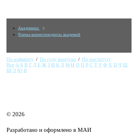
Академики
Члены-корреспонденты академий
По алфавиту
/
По году выпуска
/
По институту
Все
А
Б
В
Г
Д
Е
Ж
З
И
К
Л
М
Н
О
П
Р
С
Т
У
Ф
Х
Ц
Ч
Ш
Щ
Э
Ю
Я
MAI STORE
© 2026
Разработано и оформлено в МАИ