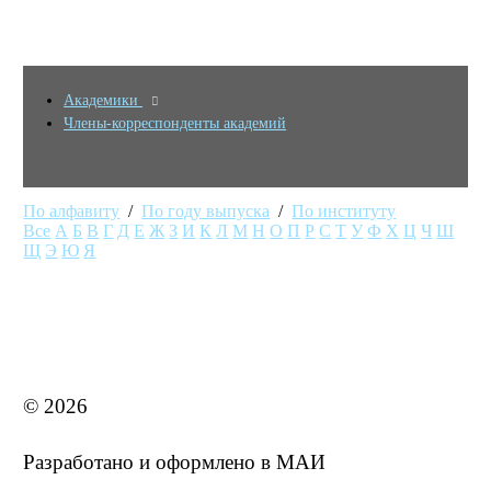
Академики
Члены-корреспонденты академий
По алфавиту
/
По году выпуска
/
По институту
Все
А
Б
В
Г
Д
Е
Ж
З
И
К
Л
М
Н
О
П
Р
С
Т
У
Ф
Х
Ц
Ч
Ш
Щ
Э
Ю
Я
MAI STORE
© 2026
Разработано и оформлено в МАИ