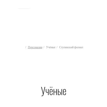
ИСТОРИЯ
Персоналии
Учёные
Ступинский филиал
Учёные