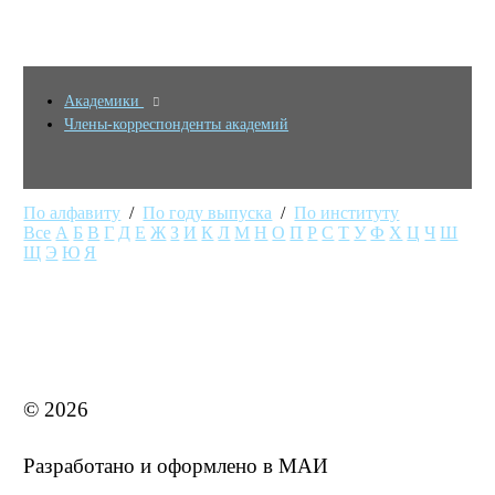
Академики
Члены-корреспонденты академий
По алфавиту
/
По году выпуска
/
По институту
Все
А
Б
В
Г
Д
Е
Ж
З
И
К
Л
М
Н
О
П
Р
С
Т
У
Ф
Х
Ц
Ч
Ш
Щ
Э
Ю
Я
MAI STORE
© 2026
Разработано и оформлено в МАИ