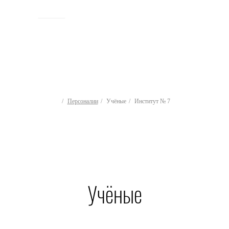
ИСТОРИЯ
Персоналии
Учёные
Институт № 7
Учёные