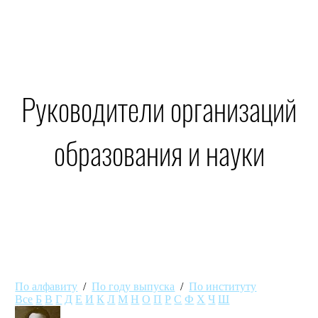
Руководители организаций
образования и науки
По алфавиту
/
По году выпуска
/
По институту
Все
Б
В
Г
Д
Е
И
К
Л
М
Н
О
П
Р
С
Ф
Х
Ч
Ш