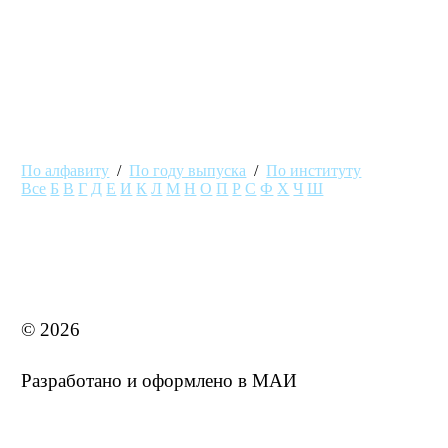
образования и науки
По алфавиту
/
По году выпуска
/
По институту
Все
Б
В
Г
Д
Е
И
К
Л
М
Н
О
П
Р
С
Ф
Х
Ч
Ш
MAI STORE
© 2026
Разработано и оформлено в МАИ