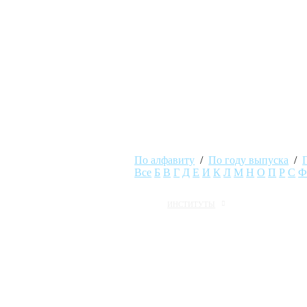
об
По алфавиту
/
По году выпуска
/
Все
Б
В
Г
Д
Е
И
К
Л
М
Н
О
П
Р
С
ИНСТИТУТЫ
MAI STORE