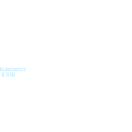
разования и на
По институту
Ф
Х
Ч
Ш