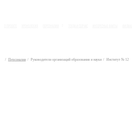
О ПРОЕКТЕ
ХРОНОЛОГИЯ
ПЕРСОНАЛИИ
ТОГДА И СЕЙЧАС
ИНТЕРЕСНЫЕ ФАКТЫ
ФИЛИА
Персоналии
Руководители организаций образования и науки
Институт № 12
одители орган