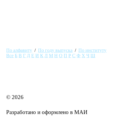
образования и науки
По алфавиту
/
По году выпуска
/
По институту
Все
Б
В
Г
Д
Е
И
К
Л
М
Н
О
П
Р
С
Ф
Х
Ч
Ш
MAI STORE
© 2026
Разработано и оформлено в МАИ