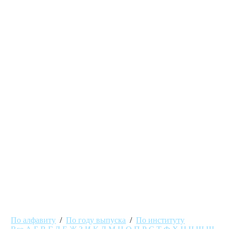
По алфавиту
/
По году выпуска
/
По институту