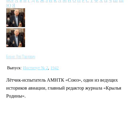
Все
А
Б
В
Г
Д
Е
Ж
З
И
К
Л
М
Н
О
П
Р
С
Т
Ф
Х
Ц
Ч
Ш
Щ
Ю
Я
Берне Лев Павлович
Выпуск:
Институт № 2
,
1942
Лётчик-испытатель АМНТК «Союз», один из ведущих
историков авиации, главный редактор журнала «Крылья
Родины».