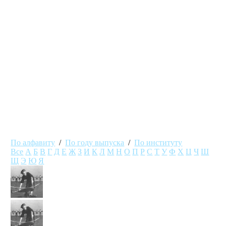
По алфавиту
/
По году выпуска
/
По институту
Все
А
Б
В
Г
Д
Е
Ж
З
И
К
Л
М
Н
О
П
Р
С
Т
У
Ф
Х
Ц
Ч
Ш
Щ
Э
Ю
Я