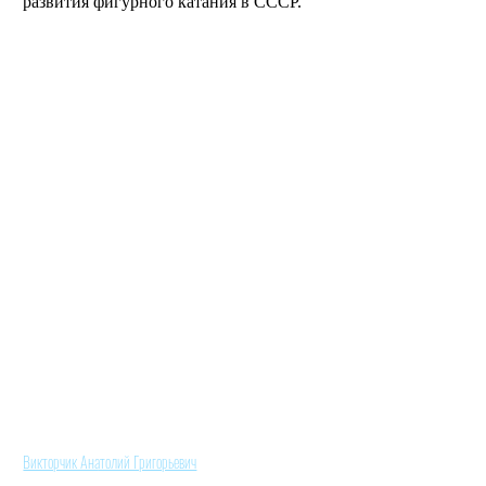
развития фигурного катания в СССР.
Викторчик Анатолий Григорьевич