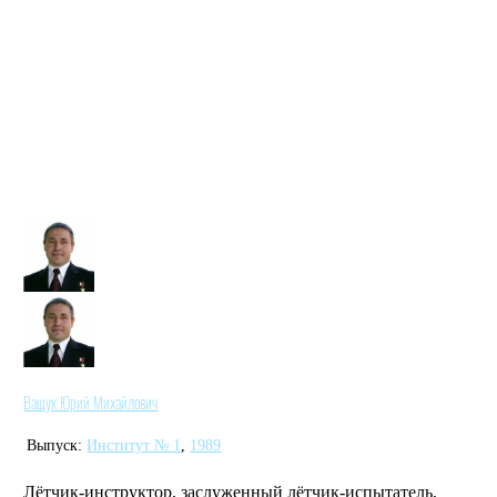
Ващук Юрий Михайлович
Выпуск:
Институт № 1
,
1989
Лётчик-инструктор, заслуженный лётчик-испытатель,