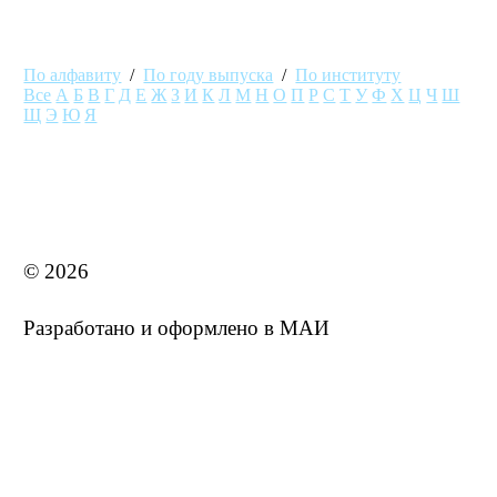
По алфавиту
/
По году выпуска
/
По институту
Все
А
Б
В
Г
Д
Е
Ж
З
И
К
Л
М
Н
О
П
Р
С
Т
У
Ф
Х
Ц
Ч
Ш
Щ
Э
Ю
Я
MAI STORE
© 2026
Разработано и оформлено в МАИ