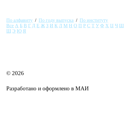
По алфавиту
/
По году выпуска
/
По институту
Все
А
Б
В
Г
Д
Е
Ж
З
И
К
Л
М
Н
О
П
Р
С
Т
У
Ф
Х
Ц
Ч
Ш
Щ
Э
Ю
Я
MAI STORE
© 2026
Разработано и оформлено в МАИ