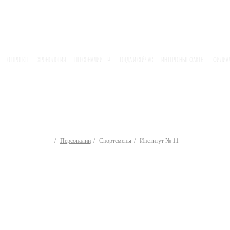
О ПРОЕКТЕ
ХРОНОЛОГИЯ
ПЕРСОНАЛИИ
ТОГДА И СЕЙЧАС
ИНТЕРЕСНЫЕ ФАКТЫ
ФИЛИА
Персоналии
Спортсмены
Институт № 11