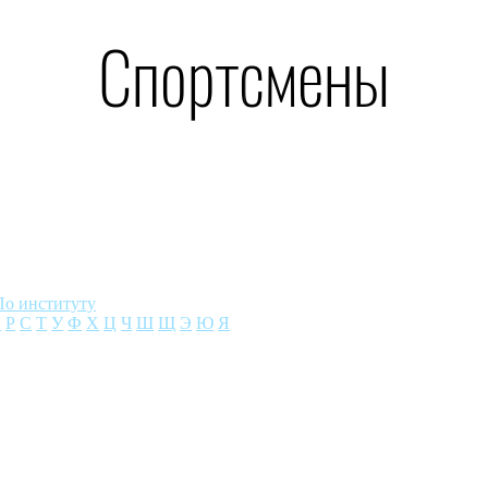
Спортсмены
По институту
П
Р
С
Т
У
Ф
Х
Ц
Ч
Ш
Щ
Э
Ю
Я