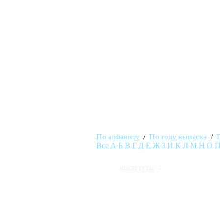
По алфавиту
/
По году выпуска
/
Все
А
Б
В
Г
Д
Е
Ж
З
И
К
Л
М
Н
О
ИНСТИТУТЫ