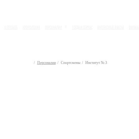
О ПРОЕКТЕ
ХРОНОЛОГИЯ
ПЕРСОНАЛИИ
ТОГДА И СЕЙЧАС
ИНТЕРЕСНЫЕ ФАКТЫ
ФИЛИА
Персоналии
Спортсмены
Институт № 3
Спортсмены