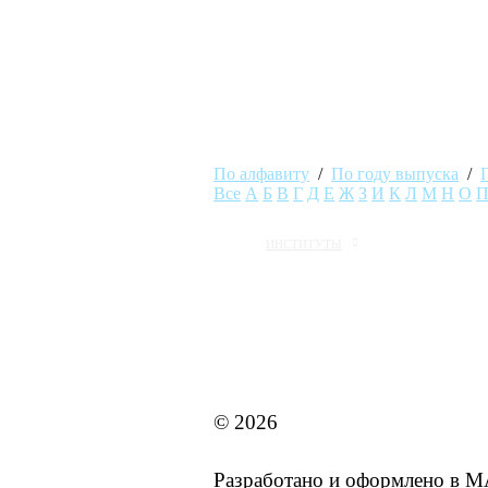
По алфавиту
/
По году выпуска
/
Все
А
Б
В
Г
Д
Е
Ж
З
И
К
Л
М
Н
О
ИНСТИТУТЫ
MAI STORE
© 2026
Разработано и оформлено в 