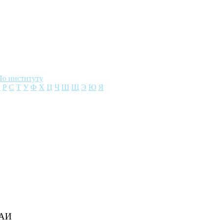
По институту
П
Р
С
Т
У
Ф
Х
Ц
Ч
Ш
Щ
Э
Ю
Я
МАИ