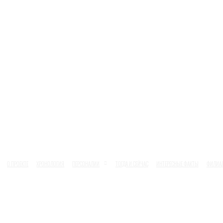
О ПРОЕКТЕ
ХРОНОЛОГИЯ
ПЕРСОНАЛИИ
ТОГДА И СЕЙЧАС
ИНТЕРЕСНЫЕ ФАКТЫ
ФИЛИА