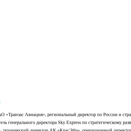
8
АО «Транзас Авиация», региональный директор по России и ст
итель генерального директора Sky Express по стратегическому ра
, технический директор АК «КрасЭйр», операционный директ