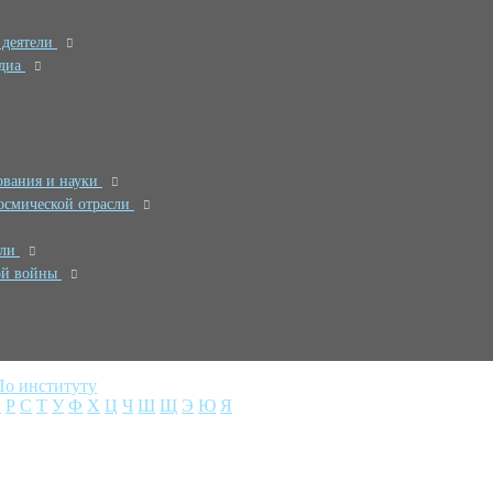
 деятели
едиа
ования и науки
осмической отрасли
ели
ой войны
По институту
П
Р
С
Т
У
Ф
Х
Ц
Ч
Ш
Щ
Э
Ю
Я