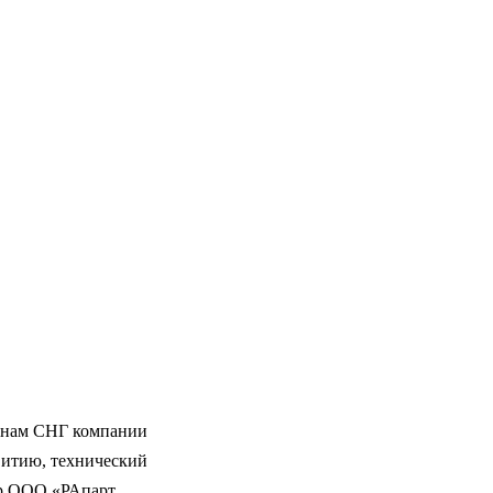
ранам СНГ компании
звитию, технический
ор ООО «РАпарт