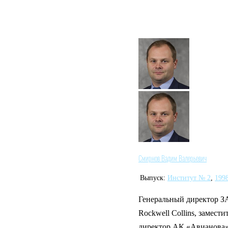
Смирнов Вадим Валерьевич
Выпуск:
Институт № 2
,
199
Генеральный директор З
Rockwell Collins, замест
директор АК «Авианова»