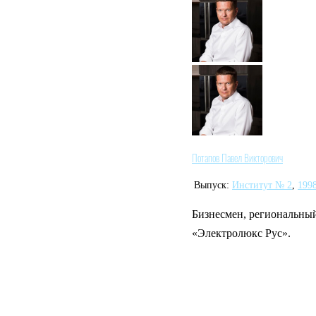
Потапов Павел Викторович
Выпуск:
Институт № 2
,
199
Бизнесмен, региональны
«Электролюкс Рус».