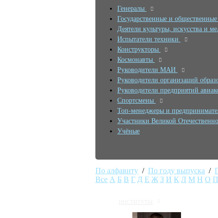
Генералы
Государственные и общественные
Деятели культуры, искусства и м
Испытатели техники
Конструкторы
Космонавты
Руководители МАИ
Руководители организаций образ
Руководители предприятий авиак
Спортсмены
Топ-менеджеры и предпринимат
Участники Великой Отечественн
Учёные
По алфавиту
/
По году выпуска
/
Все
А
Б
В
Г
Д
Е
Ж
З
И
К
Л
М
Н
О
ИНСТИТУТЫ