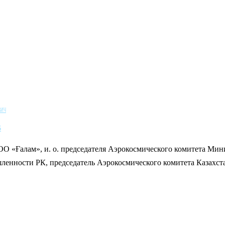
вич
6
О «Ғалам», и. о. председателя Аэрокосмического комитета Мин
енности РК, председатель Аэрокосмического комитета Казахст