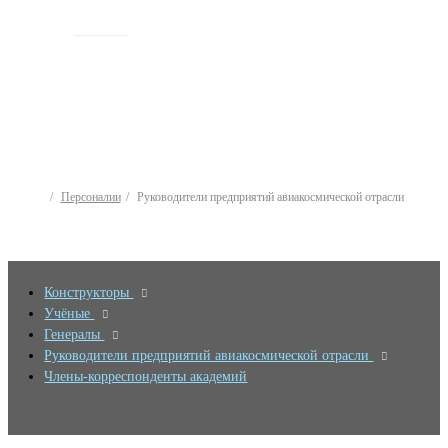
ИСТОРИЯ
Персоналии
Руководители предприятий авиакосмической отрасли
Конструкторы
Учёные
Генералы
Руководители предприятий авиакосмической отрасли
Члены-корреспонденты академий