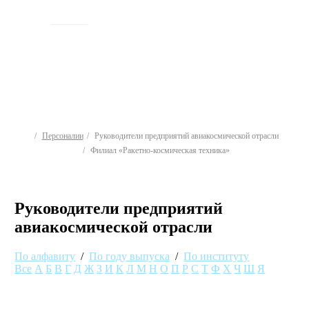
ИСТОРИЯ
Персоналии
Руководители предприятий авиакосмической отрасли
Филиал «Ракетно-космическая техника»
Руководители предприятий
авиакосмической отрасли
По алфавиту
/
По году выпуска
/
По институту
Все
А
Б
В
Г
Д
Ж
З
И
К
Л
М
Н
О
П
Р
С
Т
Ф
Х
Ч
Ш
Я