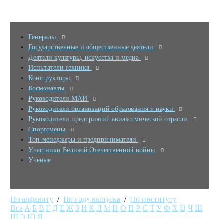
Генералы
Государственные и общественные деятели
Деятели культуры, искусства и медиа
Испытатели техники
Конструкторы
Космонавты
Руководители МАИ
Руководители организаций образования и науки
Руководители предприятий авиакосмической отрасли
Спортсмены
Топ-менеджеры и предприниматели
Участники Великой Отечественной войны
Учёные
По алфавиту
/
По году выпуска
/
По институту
Все
А
Б
В
Г
Д
Е
Ж
З
И
К
Л
М
Н
О
П
Р
С
Т
У
Ф
Х
Ц
Ч
Ш
Щ
Э
Ю
Я