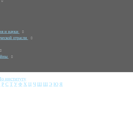
ия и науки
ческой отрасли
войны
По институту
П
Р
С
Т
У
Ф
Х
Ц
Ч
Ш
Щ
Э
Ю
Я