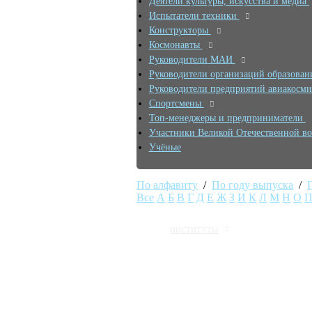
Деятели культуры, искусства и медиа
Испытатели техники
Конструкторы
Космонавты
Руководители МАИ
Руководители организаций образован
Руководители предприятий авиакосми
Спортсмены
Топ-менеджеры и предприниматели
Участники Великой Отечественной 
Учёные
По алфавиту
/
По году выпуска
/
Все
А
Б
В
Г
Д
Е
Ж
З
И
К
Л
М
Н
О
ИНСТИТУТЫ