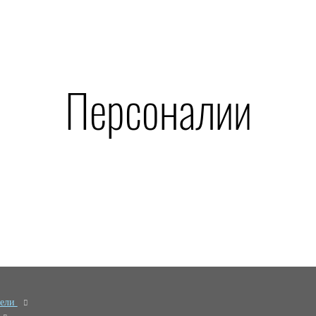
Персоналии
тели