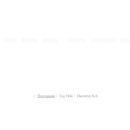
О ПРОЕКТЕ
ХРОНОЛОГИЯ
ПЕРСОНАЛИИ
ТОГДА И СЕЙЧАС
ИНТЕРЕСНЫЕ ФАКТЫ
ФИЛИА
Персоналии
Год 1944
Институт № 6