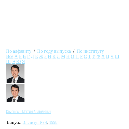
По алфавиту
/
По году выпуска
/
По институту
Все
А
Б
В
Г
Д
Е
Ж
З
И
К
Л
М
Н
О
П
Р
С
Т
У
Ф
Х
Ц
Ч
Ш
Щ
Э
Ю
Я
Семенихин Максим Анатольевич
Выпуск:
Институт № 4
,
1998