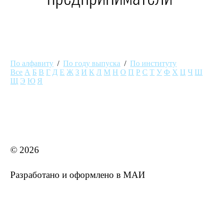
По алфавиту
/
По году выпуска
/
По институту
Все
А
Б
В
Г
Д
Е
Ж
З
И
К
Л
М
Н
О
П
Р
С
Т
У
Ф
Х
Ц
Ч
Ш
Щ
Э
Ю
Я
MAI STORE
© 2026
Разработано и оформлено в МАИ