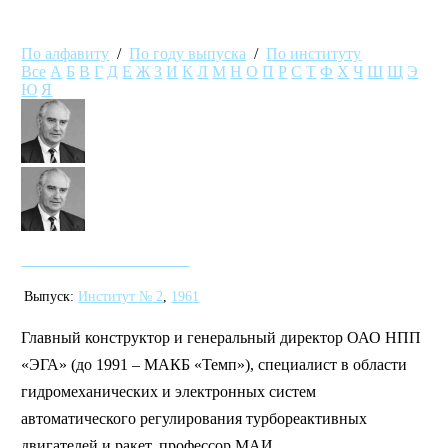
По алфавиту
/
По году выпуска
/
По институту
Все
А
Б
В
Г
Д
Е
Ж
З
И
К
Л
М
Н
О
П
Р
С
Т
Ф
Х
Ч
Ш
Щ
Э
Ю
Я
Зазулов Виктор Иванович
Выпуск:
Институт № 2
,
1961
Главный конструктор и генеральный директор ОАО НПП
«ЭГА» (до 1991 – МАКБ «Темп»), специалист в области
гидромеханических и электронных систем
автоматического регулирования турбореактивных
двигателей и ракет, профессор МАИ.