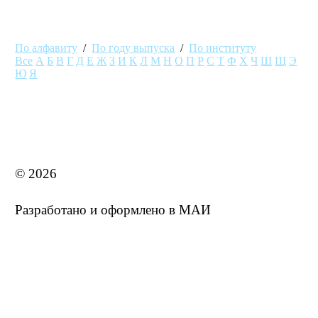
По алфавиту
/
По году выпуска
/
По институту
Все
А
Б
В
Г
Д
Е
Ж
З
И
К
Л
М
Н
О
П
Р
С
Т
Ф
Х
Ч
Ш
Щ
Э
Ю
Я
MAI STORE
© 2026
Разработано и оформлено в МАИ