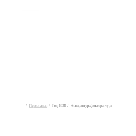
ИСТОРИЯ
Персоналии
Год 1938
Аспирантура/докторантура