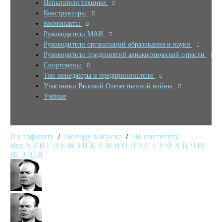
Испытатели техники
Конструкторы
Космонавты
Руководители МАИ
Руководители организаций образования и науки
Руководители предприятий авиакосмической отрасли
Спортсмены
Топ-менеджеры и предприниматели
Участники Великой Отечественной войны
Учёные
По алфавиту
/
По году выпуска
/
По институту
Все
А
Б
В
Г
Д
Е
Ж
З
И
К
Л
М
Н
О
П
Р
С
Т
У
Ф
Х
Ц
Ч
Ш
Щ
Э
Ю
Я