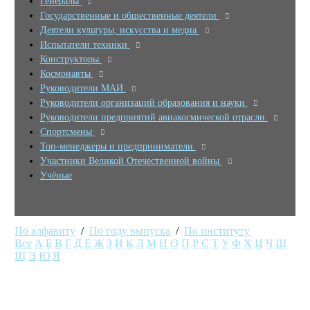
Генералы
Государственные и общественные деятели
Деятели культуры, искусства и медиа
Испытатели техники
Конструкторы
Космонавты
Руководители МАИ
Руководители организаций образования и науки
Руководители предприятий авиакосмической отрасли
Спортсмены
Топ-менеджеры и предприниматели
Участники Великой Отечественной войны
Учёные
По алфавиту
/
По году выпуска
/
По институту
Все
А
Б
В
Г
Д
Е
Ж
З
И
К
Л
М
Н
О
П
Р
С
Т
У
Ф
Х
Ц
Ч
Ш
Щ
Э
Ю
Я