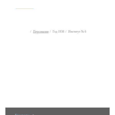
ИСТОРИЯ
Персоналии
Год 1938
Институт № 6
Персоналии