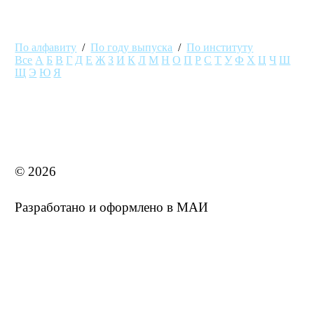
По алфавиту
/
По году выпуска
/
По институту
Все
А
Б
В
Г
Д
Е
Ж
З
И
К
Л
М
Н
О
П
Р
С
Т
У
Ф
Х
Ц
Ч
Ш
Щ
Э
Ю
Я
MAI STORE
© 2026
Разработано и оформлено в МАИ