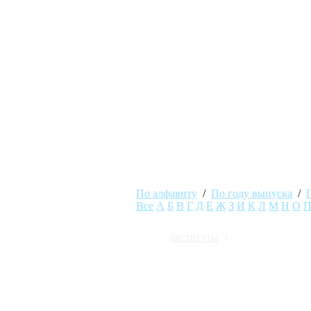
По алфавиту
/
По году выпуска
/
Все
А
Б
В
Г
Д
Е
Ж
З
И
К
Л
М
Н
О
ИНСТИТУТЫ