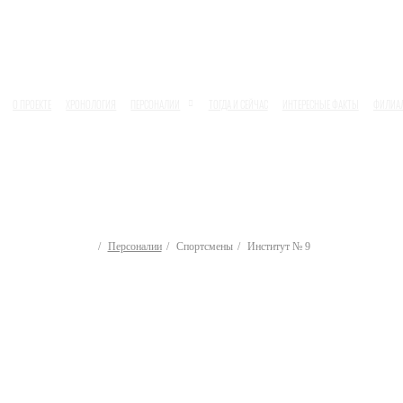
О ПРОЕКТЕ
ХРОНОЛОГИЯ
ПЕРСОНАЛИИ
ТОГДА И СЕЙЧАС
ИНТЕРЕСНЫЕ ФАКТЫ
ФИЛИА
Персоналии
Спортсмены
Институт № 9