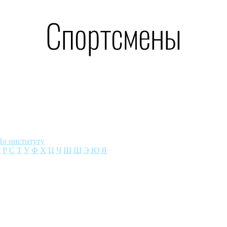
Спортсмены
По институту
П
Р
С
Т
У
Ф
Х
Ц
Ч
Ш
Щ
Э
Ю
Я