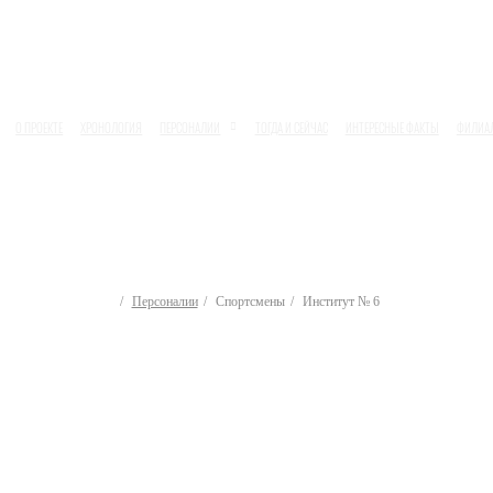
О ПРОЕКТЕ
ХРОНОЛОГИЯ
ПЕРСОНАЛИИ
ТОГДА И СЕЙЧАС
ИНТЕРЕСНЫЕ ФАКТЫ
ФИЛИА
Персоналии
Спортсмены
Институт № 6