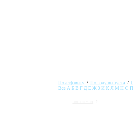
По алфавиту
/
По году выпуска
/
Все
А
Б
В
Г
Д
Е
Ж
З
И
К
Л
М
Н
О
ИНСТИТУТЫ