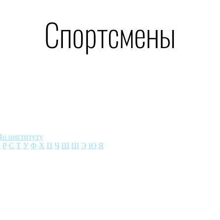
Спортсмены
По институту
П
Р
С
Т
У
Ф
Х
Ц
Ч
Ш
Щ
Э
Ю
Я