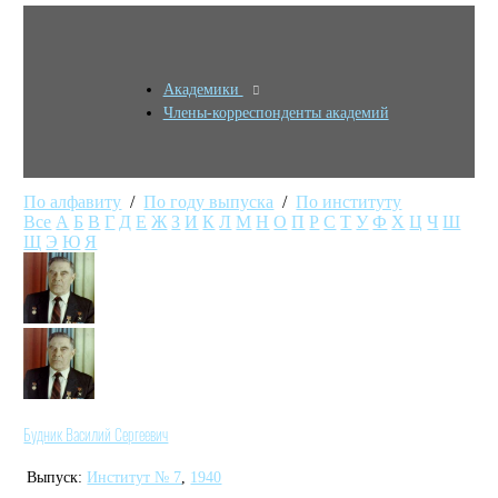
Академики
Члены-корреспонденты академий
По алфавиту
/
По году выпуска
/
По институту
Все
А
Б
В
Г
Д
Е
Ж
З
И
К
Л
М
Н
О
П
Р
С
Т
У
Ф
Х
Ц
Ч
Ш
Щ
Э
Ю
Я
Будник Василий Сергеевич
Выпуск:
Институт № 7
,
1940