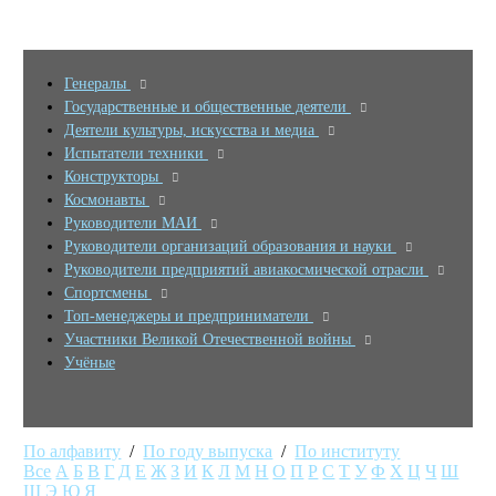
Генералы
Государственные и общественные деятели
Деятели культуры, искусства и медиа
Испытатели техники
Конструкторы
Космонавты
Руководители МАИ
Руководители организаций образования и науки
Руководители предприятий авиакосмической отрасли
Спортсмены
Топ-менеджеры и предприниматели
Участники Великой Отечественной войны
Учёные
По алфавиту
/
По году выпуска
/
По институту
Все
А
Б
В
Г
Д
Е
Ж
З
И
К
Л
М
Н
О
П
Р
С
Т
У
Ф
Х
Ц
Ч
Ш
Щ
Э
Ю
Я