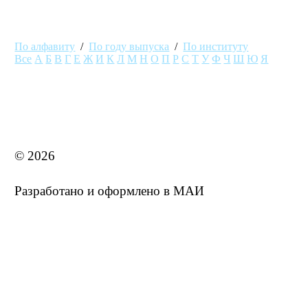
По алфавиту
/
По году выпуска
/
По институту
Все
А
Б
В
Г
Е
Ж
И
К
Л
М
Н
О
П
Р
С
Т
У
Ф
Ч
Ш
Ю
Я
MAI STORE
© 2026
Разработано и оформлено в МАИ