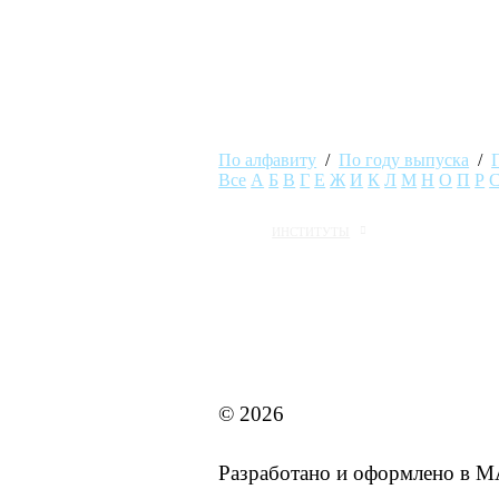
По алфавиту
/
По году выпуска
/
Все
А
Б
В
Г
Е
Ж
И
К
Л
М
Н
О
П
Р
ИНСТИТУТЫ
MAI STORE
© 2026
Разработано и оформлено в 