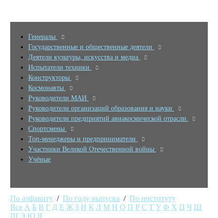
Генералы
Государственные и общественные деятели
Деятели культуры, искусства и медиа
Испытатели техники
Конструкторы
Космонавты
Руководители МАИ
Руководители организаций образования и науки
Руководители предприятий авиакосмической отрасли
Спортсмены
Топ-менеджеры и предприниматели
Участники Великой Отечественной войны
Учёные
По алфавиту
/
По году выпуска
/
По институту
Все
А
Б
В
Г
Д
Е
Ж
З
И
К
Л
М
Н
О
П
Р
С
Т
У
Ф
Х
Ц
Ч
Ш
Щ
Э
Ю
Я