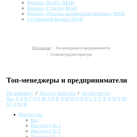
Филиал «Взлёт» МАИ
Филиал «Стрела» МАИ
Филиал «Ракетно-космическая техника» МАИ
Ступинский филиал МАИ
Персоналии
Топ-менеджеры и предприниматели
Аспирантура/докторантура
Топ-менеджеры и предприниматели
По алфавиту
/
По году выпуска
/
По институту
Все
А
Б
В
Г
Д
Е
Ж
З
И
К
Л
М
Н
О
П
Р
С
Т
У
Ф
Х
Ц
Ч
Ш
Щ
Э
Ю
Я
Институты
Все
Институт № 1
Институт № 2
Институт № 3