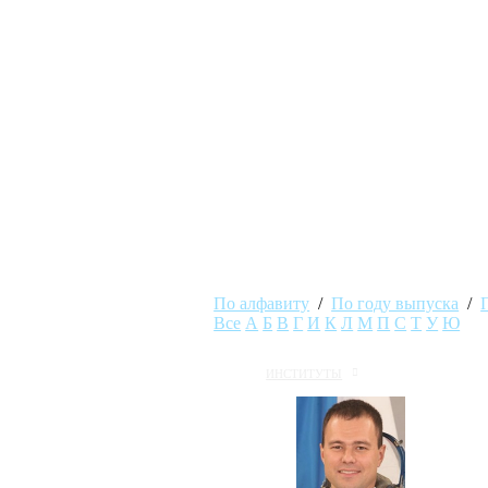
По алфавиту
/
По году выпуска
/
Все
А
Б
В
Г
И
К
Л
М
П
С
Т
У
Ю
ИНСТИТУТЫ