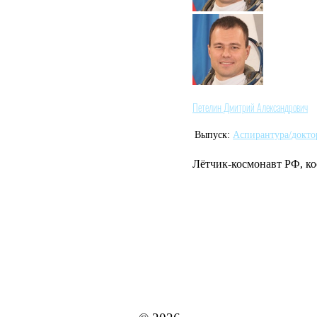
Петелин Дмитрий Александрович
Выпуск:
Аспирантура/докто
Лётчик-космонавт РФ, ко
MAI STORE