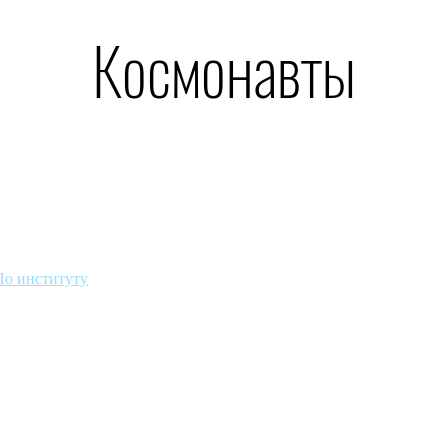
Космонавты
По институту