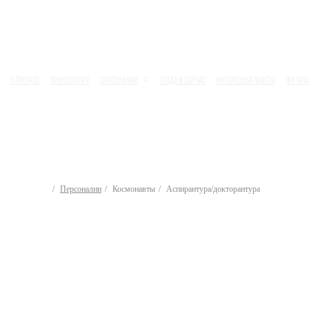
О ПРОЕКТЕ
ХРОНОЛОГИЯ
ПЕРСОНАЛИИ
ТОГДА И СЕЙЧАС
ИНТЕРЕСНЫЕ ФАКТЫ
ФИЛИА
Персоналии
Космонавты
Аспирантура/докторантура