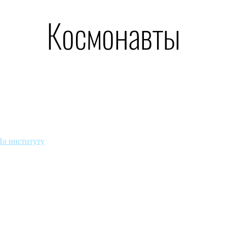
Космонавты
По институту