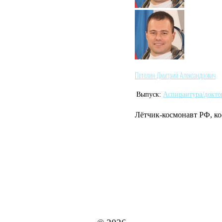
Петелин Дмитрий Александрович
Выпуск:
Аспирантура/докто
Лётчик-космонавт РФ, ко
MAI STORE