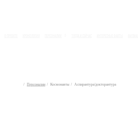
О ПРОЕКТЕ
ХРОНОЛОГИЯ
ПЕРСОНАЛИИ
ТОГДА И СЕЙЧАС
ИНТЕРЕСНЫЕ ФАКТЫ
ФИЛИА
Персоналии
Космонавты
Аспирантура/докторантура