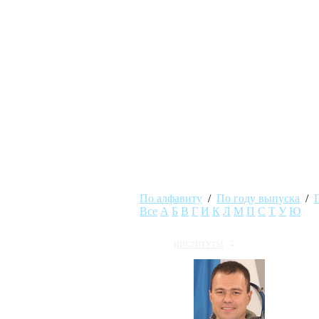
По алфавиту
/
По году выпуска
/
Все
А
Б
В
Г
И
К
Л
М
П
С
Т
У
Ю
ИНСТИТУТЫ