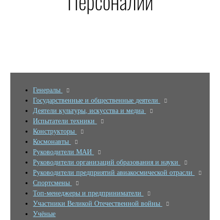
Персоналии
Генералы
Государственные и общественные деятели
Деятели культуры, искусства и медиа
Испытатели техники
Конструкторы
Космонавты
Руководители МАИ
Руководители организаций образования и науки
Руководители предприятий авиакосмической отрасли
Спортсмены
Топ-менеджеры и предприниматели
Участники Великой Отечественной войны
Учёные