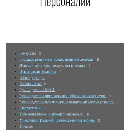
Персоналии
Генералы
Государственные и общественные деятели
Деятели культуры, искусства и медиа
Испытатели техники
Конструкторы
Космонавты
Руководители МАИ
Руководители организаций образования и науки
Руководители предприятий авиакосмической отрасли
Спортсмены
Топ-менеджеры и предприниматели
Участники Великой Отечественной войны
Учёные