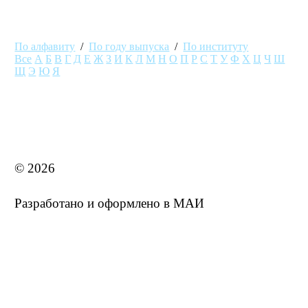
По алфавиту
/
По году выпуска
/
По институту
Все
А
Б
В
Г
Д
Е
Ж
З
И
К
Л
М
Н
О
П
Р
С
Т
У
Ф
Х
Ц
Ч
Ш
Щ
Э
Ю
Я
MAI STORE
© 2026
Разработано и оформлено в МАИ