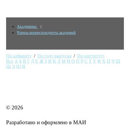
Академики
Члены-корреспонденты академий
По алфавиту
/
По году выпуска
/
По институту
Все
А
Б
В
Г
Д
Е
Ж
З
И
К
Л
М
Н
О
П
Р
С
Т
У
Ф
Х
Ц
Ч
Ш
Щ
Э
Ю
Я
MAI STORE
© 2026
Разработано и оформлено в МАИ