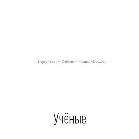
ИСТОРИЯ
Персоналии
Учёные
Филиал «Восход»
Учёные