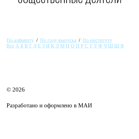
По алфавиту
/
По году выпуска
/
По институту
Все
А
Б
В
Г
Д
Е
З
И
К
Л
М
Н
О
П
Р
С
Т
У
Ф
Ч
Ш
Щ
Я
MAI STORE
© 2026
Разработано и оформлено в МАИ