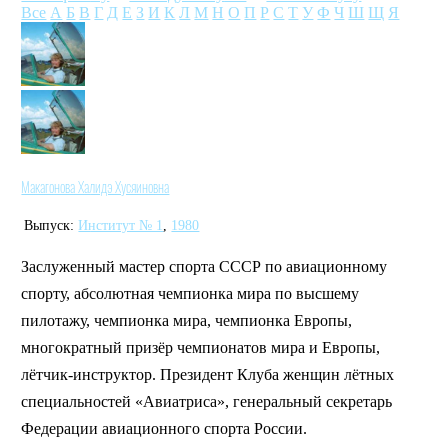
Все
А
Б
В
Г
Д
Е
З
И
К
Л
М
Н
О
П
Р
С
Т
У
Ф
Ч
Ш
Щ
Я
Макагонова Халидэ Хусяиновна
Выпуск:
Институт № 1
,
1980
Заслуженный мастер спорта СССР по авиационному
спорту, абсолютная чемпионка мира по высшему
пилотажу, чемпионка мира, чемпионка Европы,
многократный призёр чемпионатов мира и Европы,
лётчик-инструктор. Президент Клуба женщин лётных
специальностей «Авиатриса», генеральный секретарь
Федерации авиационного спорта России.