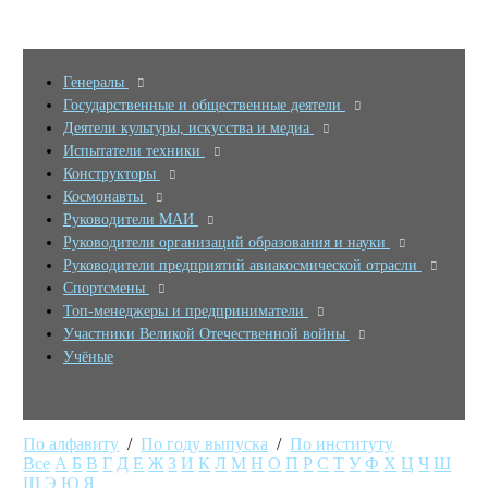
Генералы
Государственные и общественные деятели
Деятели культуры, искусства и медиа
Испытатели техники
Конструкторы
Космонавты
Руководители МАИ
Руководители организаций образования и науки
Руководители предприятий авиакосмической отрасли
Спортсмены
Топ-менеджеры и предприниматели
Участники Великой Отечественной войны
Учёные
По алфавиту
/
По году выпуска
/
По институту
Все
А
Б
В
Г
Д
Е
Ж
З
И
К
Л
М
Н
О
П
Р
С
Т
У
Ф
Х
Ц
Ч
Ш
Щ
Э
Ю
Я