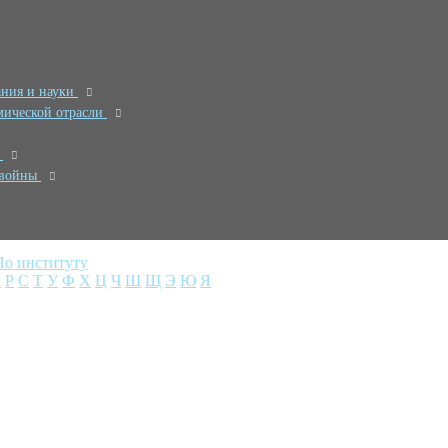
ания и науки
мической отрасли
и
 войны
По институту
П
Р
С
Т
У
Ф
Х
Ц
Ч
Ш
Щ
Э
Ю
Я