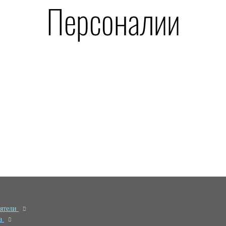
Персоналии
еятели
иа