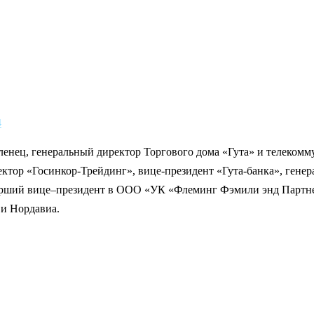
4
ленец, генеральный директор Торгового дома «Гута» и телеко
ектор «Госинкор-Трейдинг», вице-президент «Гута-банка», ген
арший вице–президент в ООО «УК «Флеминг Фэмили энд Партне
 и Нордавиа.