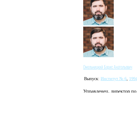
Омельницкий Борис Анатольевич
Выпуск:
Институт № 6
,
199
Управленец, директор п
компании «Бегун», прези
развитию рынка коммерче