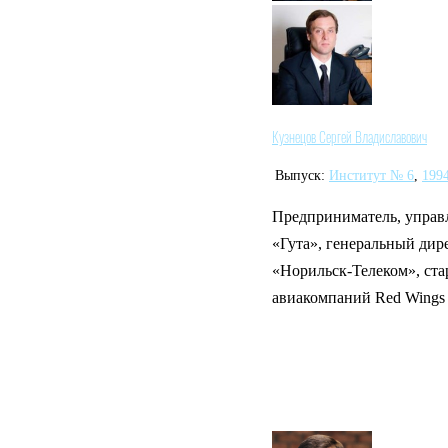
Кузнецов Сергей Владиславович
Выпуск:
Институт № 6
,
199
Предприниматель, управ
«Гута», генеральный дир
«Норильск-Телеком», ст
авиакомпаний Red Wings