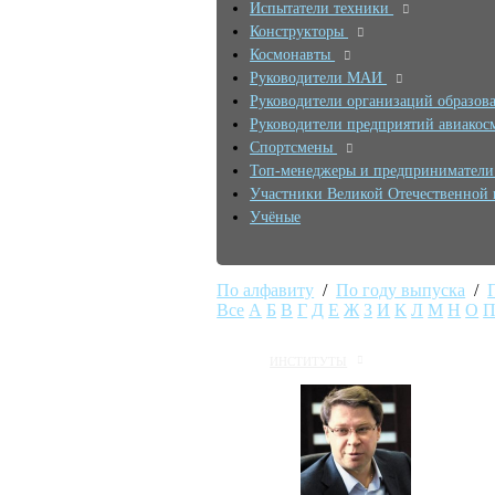
Испытатели техники
Конструкторы
Космонавты
Руководители МАИ
Руководители организаций образов
Руководители предприятий авиакос
Спортсмены
Топ-менеджеры и предпринимател
Участники Великой Отечественной
Учёные
По алфавиту
/
По году выпуска
/
Все
А
Б
В
Г
Д
Е
Ж
З
И
К
Л
М
Н
О
ИНСТИТУТЫ