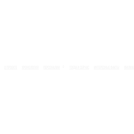
О ПРОЕКТЕ
ХРОНОЛОГИЯ
ПЕРСОНАЛИИ
ТОГДА И СЕЙЧАС
ИНТЕРЕСНЫЕ ФАКТЫ
ФИЛИА