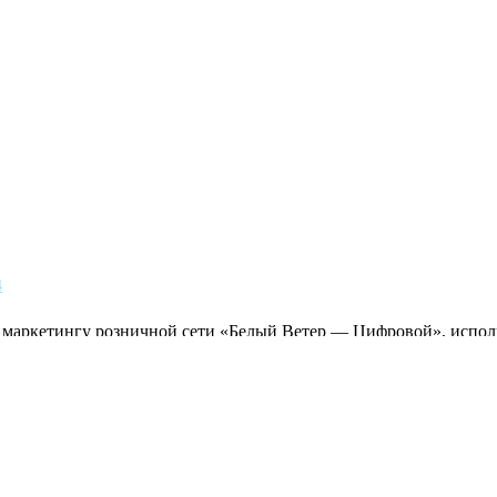
4
о маркетингу розничной сети «Белый Ветер — Цифровой», испо
дент IAB Russia, исполнительный директор AdFox, директор по 
ского департамента «Яндекс».