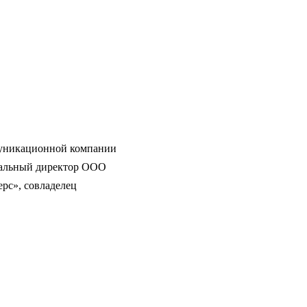
ммуникационной компании
еральный директор ООО
рс», совладелец