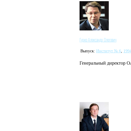
Гурко Александр Олегович
Выпуск:
Институт № 6
,
199
Генеральный директор О