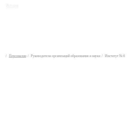
История
Персоналии
Руководители организаций образования и науки
Институт № 6
Руководители
организаций