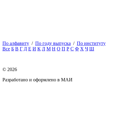
образования и науки
По алфавиту
/
По году выпуска
/
По институту
Все
Б
В
Г
Д
Е
И
К
Л
М
Н
О
П
Р
С
Ф
Х
Ч
Ш
MAI STORE
© 2026
Разработано и оформлено в МАИ