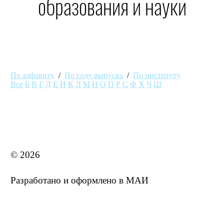
образования и науки
По алфавиту
/
По году выпуска
/
По институту
Все
Б
В
Г
Д
Е
И
К
Л
М
Н
О
П
Р
С
Ф
Х
Ч
Ш
MAI STORE
© 2026
Разработано и оформлено в МАИ