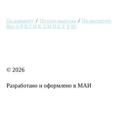
По алфавиту
/
По году выпуска
/
По институту
Все
А
Б
В
Г
И
К
Л
М
П
С
Т
У
Ю
MAI STORE
© 2026
Разработано и оформлено в МАИ