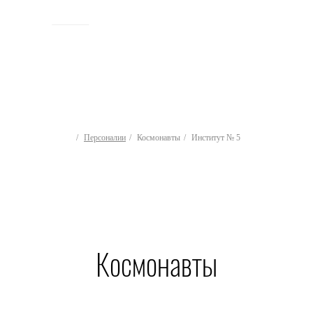
ИСТОРИЯ
Персоналии
Космонавты
Институт № 5
Космонавты